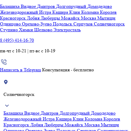
Балашиха
Видное
Дмитров
Долгопрудный
Домодедово
Железнодорожный
Истра
Кашира
Клин
Коломна
Королев
Красногорск
Лобня
Люберцы
Можайск
Москва
Мытищи
Одинцово
Орехово-Зуево
Подольск
Серпухов
Солнечногорск
Ступино
Химки
Щелково
Электросталь
8 (495) 414-16-70
пн-чт с 10-21 | пт-вс с 10-19
Написать в Telegram
Консультация - бесплатно
Солнечногорск
Балашиха
Видное
Дмитров
Долгопрудный
Домодедово
Железнодорожный
Истра
Кашира
Клин
Коломна
Королев
Красногорск
Лобня
Люберцы
Можайск
Москва
Мытищи
Одинцово
Орехово-Зуево
Подольск
Серпухов
Солнечногорск