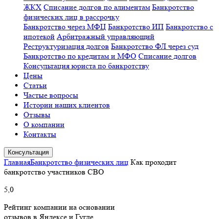
ЖКХ
Списание долгов по алиментам
Банкротство
физических лиц в рассрочку
Банкротство через МФЦ
Банкротство ИП
Банкротство с
ипотекой
Арбитражный управляющий
Реструктуризация долгов
Банкротство ФЛ через суд
Банкротство по кредитам и МФО
Списание долгов
Консультация юриста по банкротству
Цены
Статьи
Частые вопросы
Истории наших клиентов
Отзывы
О компании
Контакты
Консультация
Главная
Банкротство физических лиц
Как проходит
банкротство участников СВО
5,0
Рейтинг компании на основании
отзывов в Яндексе и Гугле