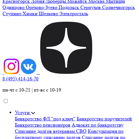
Красногорск
Лобня
Люберцы
Можайск
Москва
Мытищи
Одинцово
Орехово-Зуево
Подольск
Серпухов
Солнечногорск
Ступино
Химки
Щелково
Электросталь
8 (495) 414-16-70
пн-чт с 10-21 | пт-вс с 10-19
Услуги
Банкротство ФЛ "под ключ"
Банкротство поручителей
Банкротство пенсионеров
Адвокат по банкротству
Списание долгов ветеранам СВО
Консультация по
бесплатному списанию долгов
Списание долгов по