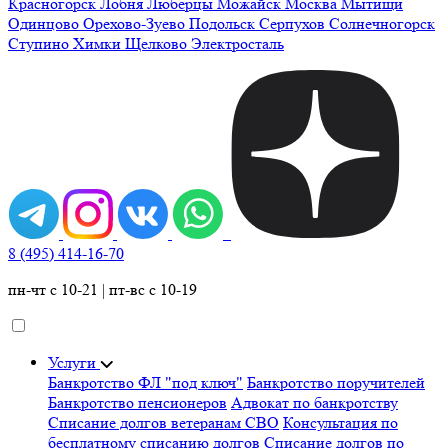
Красногорск
Лобня
Люберцы
Можайск
Москва
Мытищи
Одинцово
Орехово-Зуево
Подольск
Серпухов
Солнечногорск
Ступино
Химки
Щелково
Электросталь
8 (495) 414-16-70
пн-чт с 10-21 | пт-вс с 10-19
Услуги
Банкротство ФЛ "под ключ"
Банкротство поручителей
Банкротство пенсионеров
Адвокат по банкротству
Списание долгов ветеранам СВО
Консультация по
бесплатному списанию долгов
Списание долгов по